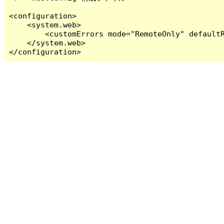
<configuration>

    <system.web>

        <customErrors mode="RemoteOnly" defaultR
    </system.web>

</configuration>