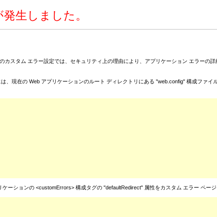
ーが発生しました。
のカスタム エラー設定では、セキュリティ上の理由により、アプリケーション エラーの詳
eb アプリケーションのルート ディレクトリにある "web.config" 構成ファイル内に、<cu
customErrors> 構成タグの "defaultRedirect" 属性をカスタム エラー ペー