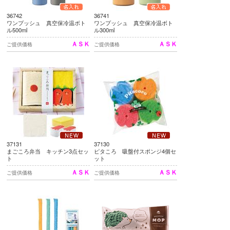
36742
36741
ワンプッシュ 真空保冷温ボト
ワンプッシュ 真空保冷温ボト
ル500ml
ル300ml
ＡＳＫ
ＡＳＫ
ご提供価格
ご提供価格
37131
37130
まごころ弁当 キッチン3点セッ
ピタころ 吸盤付スポンジ4個セ
ト
ット
ＡＳＫ
ＡＳＫ
ご提供価格
ご提供価格