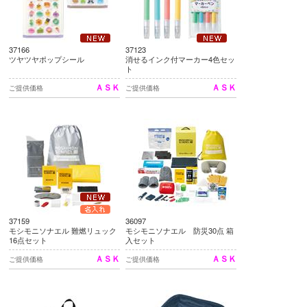
37166
37123
ツヤツヤポップシール
消せるインク付マーカー4色セッ
ト
ＡＳＫ
ＡＳＫ
ご提供価格
ご提供価格
37159
36097
モシモニソナエル 難燃リュック
モシモニソナエル 防災30点 箱
16点セット
入セット
ＡＳＫ
ＡＳＫ
ご提供価格
ご提供価格