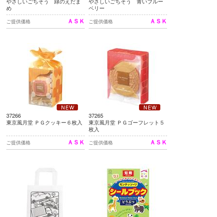
やさしいごちそう 緑のえだま
やさしいごちそう 青いブルー
め
ベリー
ＡＳＫ
ＡＳＫ
ご提供価格
ご提供価格
37266
37265
東京風月堂 ＰＧクッキー６枚入
東京風月堂 ＰＧゴーフレット５
枚入
ＡＳＫ
ＡＳＫ
ご提供価格
ご提供価格