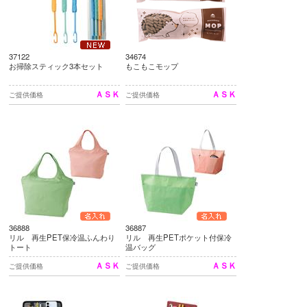
37122
34674
お掃除スティック3本セット
もこもこモップ
ＡＳＫ
ＡＳＫ
ご提供価格
ご提供価格
36888
36887
リル 再生PET保冷温ふんわり
リル 再生PETポケット付保冷
トート
温バッグ
ＡＳＫ
ＡＳＫ
ご提供価格
ご提供価格