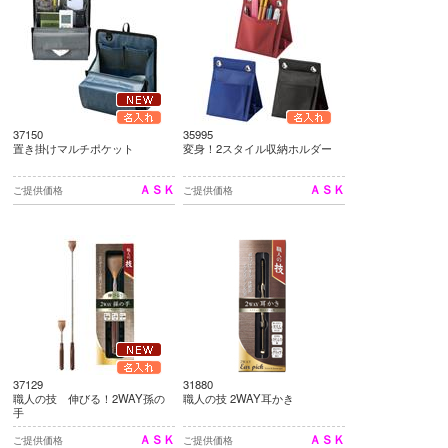
37150
35995
置き掛けマルチポケット
変身！2スタイル収納ホルダー
ＡＳＫ
ＡＳＫ
ご提供価格
ご提供価格
37129
31880
職人の技 伸びる！2WAY孫の
職人の技 2WAY耳かき
手
ＡＳＫ
ＡＳＫ
ご提供価格
ご提供価格